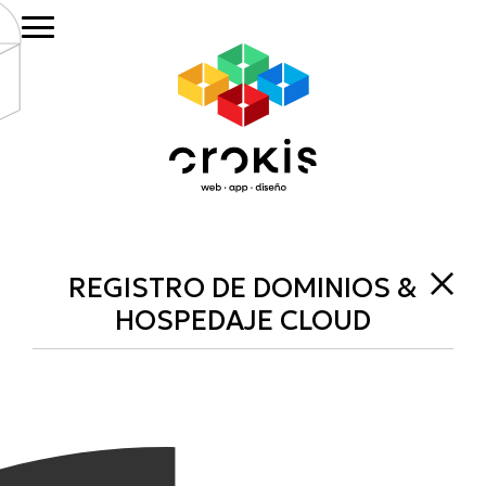
Saltar
Saltar
al
al
contenido
pie
principal
de
página
REGISTRO DE DOMINIOS &
HOSPEDAJE CLOUD