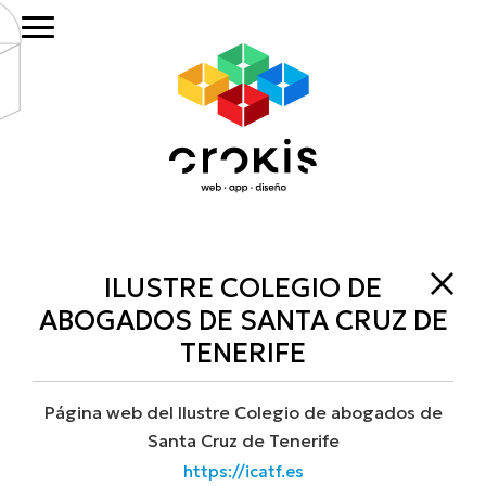
Saltar
Saltar
al
al
contenido
pie
principal
de
página
ILUSTRE COLEGIO DE
ABOGADOS DE SANTA CRUZ DE
TENERIFE
Página web del Ilustre Colegio de abogados de
Santa Cruz de Tenerife
https://icatf.es