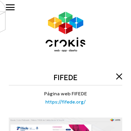
Saltar
Saltar
al
al
contenido
pie
principal
de
página
FIFEDE
Página web FIFEDE
https://fifede.org/