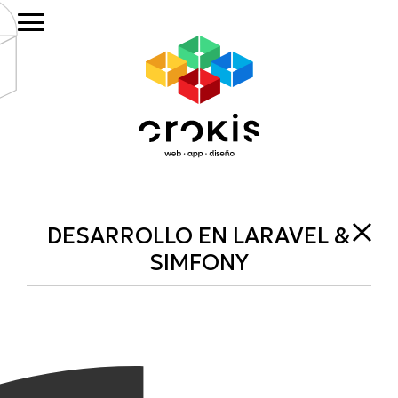
Saltar
Saltar
al
al
contenido
pie
principal
de
página
DESARROLLO EN LARAVEL &
SIMFONY